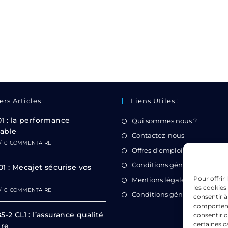
ers Articles
Liens Utiles :
01 : la performance
Qui sommes nous ?
able
Contactez-nous
/
0 COMMENTAIRE
Offres d'emploi
Conditions générales d'utilis
1 : Mecajet sécurise vos
Pour offrir
Mentions légales
les cookies
/
0 COMMENTAIRE
Conditions générales de ven
consentir à
comportemen
5-2 CL1 : l’assurance qualité
consentir o
certaines c
ire