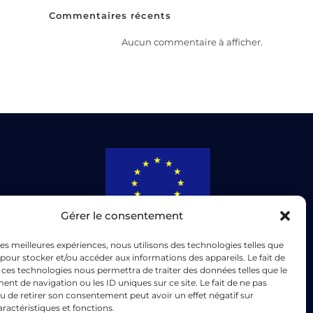
Commentaires récents
Aucun commentaire à afficher.
Gérer le consentement
ation
MECAJET accompagne ses clients à
 les meilleures expériences, nous utilisons des technologies telles que
travers toute l’Europe, en fournissant
 pour stocker et/ou accéder aux informations des appareils. Le fait de
te
 ces technologies nous permettra de traiter des données telles que le
des pièces usinées et soudées de
t de navigation ou les ID uniques sur ce site. Le fait de ne pas
haute précision, conformes aux
u de retirer son consentement peut avoir un effet négatif sur
aractéristiques et fonctions.
exigences les plus strictes de