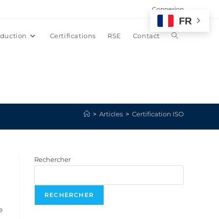
Connexion
FR
duction
Certifications
RSE
Contact
>
Articles
>
Certification ISO
Rechercher
RECHERCHER
e