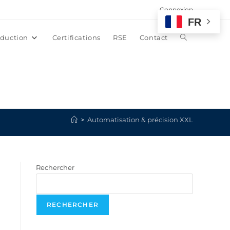
Connexion
FR
duction
Certifications
RSE
Contact
>
Automatisation & précision XXL
Rechercher
RECHERCHER