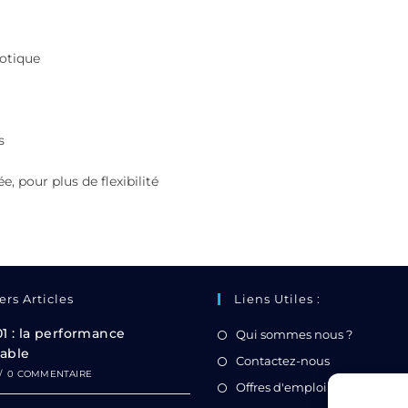
otique
s
 pour plus de flexibilité
ers Articles
Liens Utiles :
01 : la performance
Qui sommes nous ?
able
Contactez-nous
/
0 COMMENTAIRE
Offres d'emploi