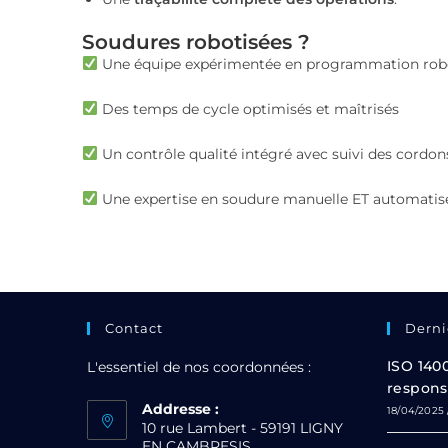
Soudures robotisées ?
Une équipe expérimentée en programmation rob
Des temps de cycle optimisés et maîtrisés
Un contrôle qualité intégré avec suivi des cordon
Une expertise en soudure manuelle ET automatisée,
Contact
Derni
ISO 140
L'essentiel de nos coordonnées :
respons
Addresse :
18/04/2025
10 rue Lambert - 59191 LIGNY
EN CAMBRESIS