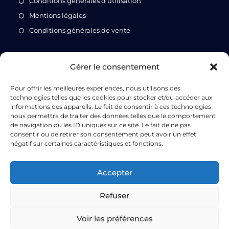
Conditions générales d'utilisation
Mentions légales
Conditions générales de vente
Gérer le consentement
Pour offrir les meilleures expériences, nous utilisons des
technologies telles que les cookies pour stocker et/ou accéder aux
informations des appareils. Le fait de consentir à ces technologies
nous permettra de traiter des données telles que le comportement
de navigation ou les ID uniques sur ce site. Le fait de ne pas
MECAJET accompagne ses clients à travers toute
consentir ou de retirer son consentement peut avoir un effet
l’Europe, en fournissant des pièces usinées et
négatif sur certaines caractéristiques et fonctions.
soudées de haute précision, conformes aux
exigences les plus strictes de l’industrie.
Accepter
Refuser
Voir les préférences
Politique de confidentialité
Politique de cookies (UE)