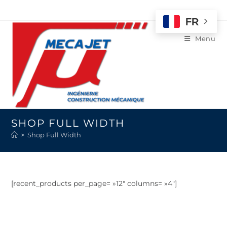
FR
Menu
SHOP FULL WIDTH
>
Shop Full Width
[recent_products per_page= »12″ columns= »4″]